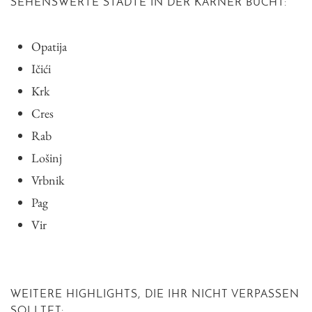
SEHENSWERTE STÄDTE IN DER KARNER BUCHT:
Opatija
Ičići
Krk
Cres
Rab
Lošinj
Vrbnik
Pag
Vir
WEITERE HIGHLIGHTS, DIE IHR NICHT VERPASSEN
SOLLTET: